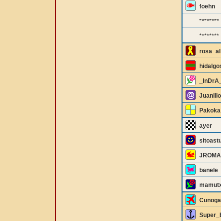
foehn
********
********
rosa_al
hidalgo
_InDrA
Juanill
Pakoka
ayer
sitoast
JROMA
banele
mamutx
Cunoga
Super_