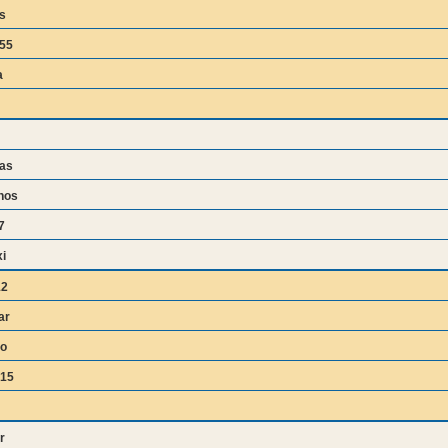
s
s55
a
as
hos
7
i
12
ar
no
o15
r