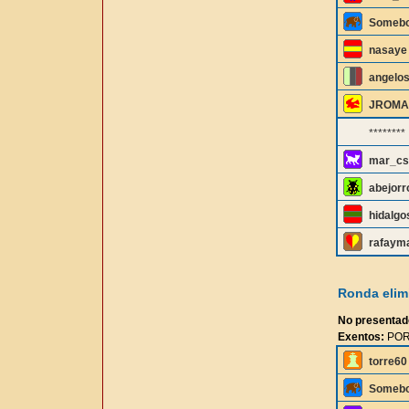
Someb
nasaye
angelo
JROMA
********
mar_cs
abejorr
hidalgo
rafaym
Ronda elimi
No presentad
Exentos:
POR
torre60
Someb