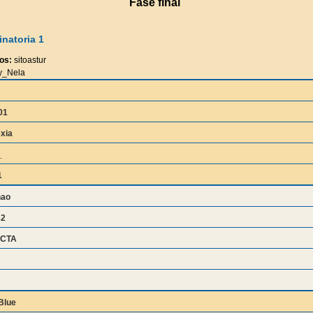
Fase final
natoria 1
os:
sitoastur
y_Nela
01
exia
_
1
nao
32
CTA
Blue