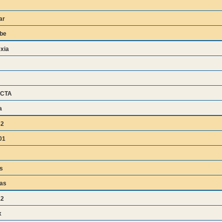
ar
be
exia
CTA
a
32
01
s
as
12
x