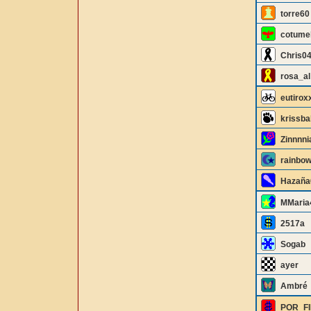
torre60
cotumel
Chris0
rosa_al
eutirox
krissba
Zinnnni
rainbo
Hazaña
MMaria
2517a
Sogab
ayer
Ambré
POR_F