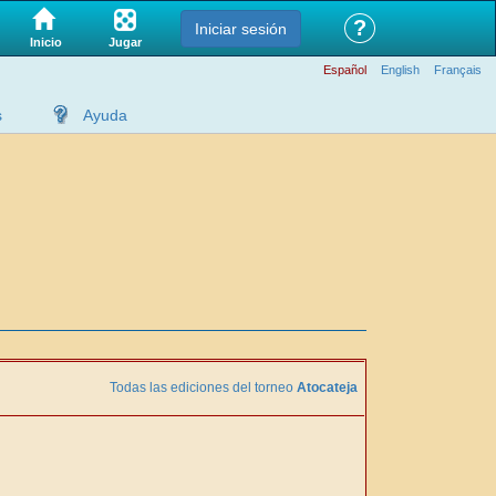
?
Iniciar sesión
Jugar
Inicio
Español
English
Français
s
Ayuda
Todas las ediciones del torneo
Atocateja