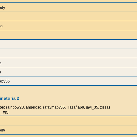
ody
so
o
s
aby55
natoria 2
os:
rainbow28, angeloso, rafaymaby55, Hazaña69, javi_35, ziszas
_FIN
ody