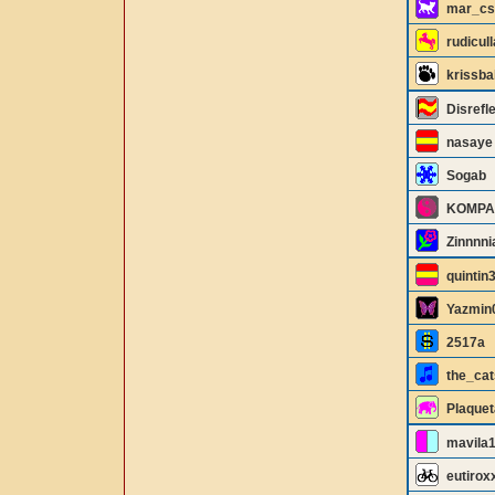
mar_cs
rudicull
krissba
Disrefl
nasaye
Sogab
KOMPA
Zinnnni
quintin
Yazmin
2517a
the_cat
Plaquet
mavila
eutirox