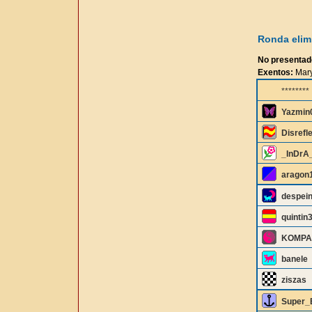
Ronda elimi
No presentad
Exentos:
Mar
********
Yazmin
Disrefl
_InDrA
aragon
despei
quintin
KOMPA
banele
ziszas
Super_