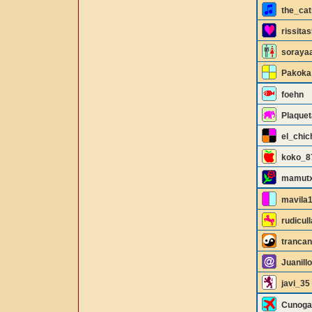
the_cat
rissita
soraya
Pakoka
foehn
Plaquet
el_chic
koko_8
mamutx
mavila
rudicull
tranca
Juanill
javi_35
Cunoga