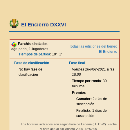
El Encierro DXXVI
Parchís sin dados
,
Todas las ediciones del torneo
agrupada, 2 Jugadores
El Encierro
Tiempos de partida
: 10"+1'
Fase de clasificación
Fase final
No hay fase de
Viernes 26-Nov-2021 a las
clasificación
18:00
Tiempo por ronda
: 30
minutos
Premios
Ganador:
2 días de
suscripción
Finalista:
1 días de
suscripción
Los horarios indicados son según hora de España (UTC +2). Fecha
y hora actual: 08-Agosto-2026,
18:52:06