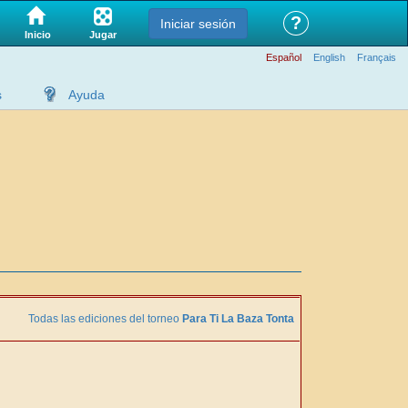
?
Iniciar sesión
Jugar
Inicio
Español
English
Français
s
Ayuda
Todas las ediciones del torneo
Para Ti La Baza Tonta