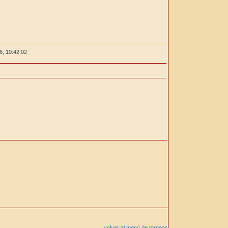
26,
10:42:02
volver al menú de torneos