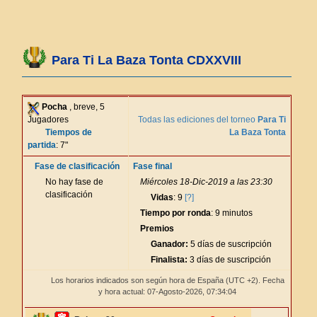
Para Ti La Baza Tonta CDXXVIII
Pocha
, breve, 5
Jugadores
Todas las ediciones del torneo
Para Ti
Tiempos de
La Baza Tonta
partida
: 7"
Fase de clasificación
Fase final
No hay fase de
Miércoles 18-Dic-2019 a las 23:30
clasificación
Vidas
: 9
[?]
Tiempo por ronda
: 9 minutos
Premios
Ganador:
5 días de suscripción
Finalista:
3 días de suscripción
Los horarios indicados son según hora de España (UTC +2). Fecha
y hora actual: 07-Agosto-2026,
07:34:05