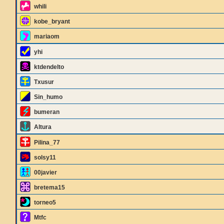
whili
kobe_bryant
mariaom
yhi
ktdendelto
Txusur
Sin_humo
bumeran
Altura
Pilina_77
solsy11
00javier
bretema15
torneo5
Mtfc