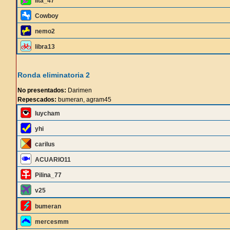
lita_47
Cowboy
nemo2
libra13
Ronda eliminatoria 2
No presentados:
Darimen
Repescados:
bumeran, agram45
luycham
yhi
carilus
ACUARIO11
Pilina_77
v25
bumeran
mercesmm