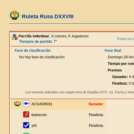
Ruleta Rusa DXXVIII
Parchís individual
, 6 colores, 6 Jugadores
Todas las 
Tiempos de partida
: 7"
Fase de clasificación
Fase final
No hay fase de clasificación
Domingo 28-Nov
Tiempo por ron
Premios
Ganador:
4 d
Finalista:
3 d
Los horarios indicados son según hora de España (UTC +2). Fecha y hora
ACUARIO11
Ganador
bumeran
Finalista
yhi
Finalista