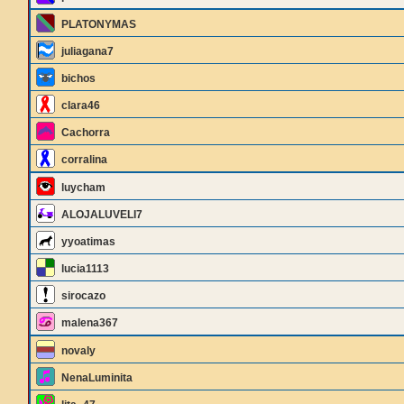
PLATONYMAS
juliagana7
bichos
clara46
Cachorra
corralina
luycham
ALOJALUVELI7
yyoatimas
lucia1113
sirocazo
malena367
novaly
NenaLuminita