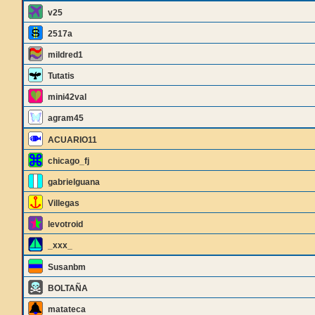
v25
2517a
mildred1
Tutatis
mini42val
agram45
ACUARIO11
chicago_fj
gabrielguana
Villegas
levotroid
_xxx_
Susanbm
BOLTAÑA
matateca