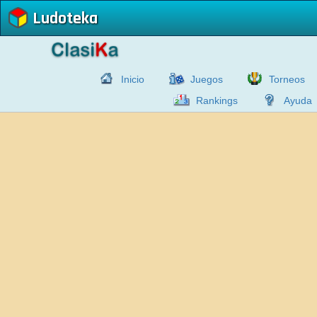
Ludoteka
Inicio
Juegos
Torneos
Rankings
Ayuda