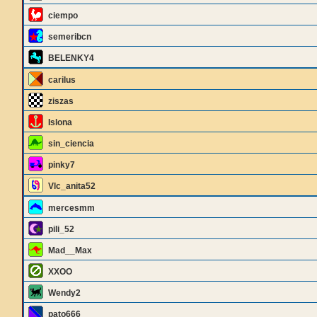
ciempo
semeribcn
BELENKY4
carilus
ziszas
Islona
sin_ciencia
pinky7
Vlc_anita52
mercesmm
pili_52
Mad__Max
XXOO
Wendy2
pato666