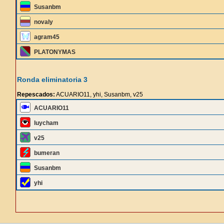
Susanbm
novaly
agram45
PLATONYMAS
Ronda eliminatoria 3
Repescados:
ACUARIO11, yhi, Susanbm, v25
ACUARIO11
luycham
v25
bumeran
Susanbm
yhi