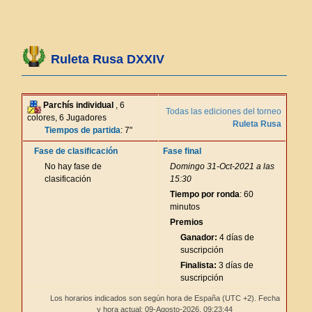
Ruleta Rusa DXXIV
Parchís individual
, 6
Todas las ediciones del torneo
colores, 6 Jugadores
Ruleta Rusa
Tiempos de partida
: 7"
Fase de clasificación
Fase final
No hay fase de
Domingo 31-Oct-2021 a las
clasificación
15:30
Tiempo por ronda
: 60
minutos
Premios
Ganador:
4 días de
suscripción
Finalista:
3 días de
suscripción
Los horarios indicados son según hora de España (UTC +2). Fecha
y hora actual: 09-Agosto-2026,
09:23:44