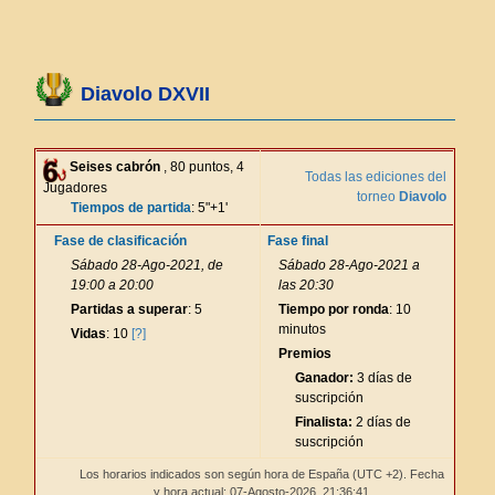
Diavolo DXVII
Seises cabrón
, 80 puntos, 4
Todas las ediciones del
Jugadores
torneo
Diavolo
Tiempos de partida
: 5"+1'
Fase de clasificación
Fase final
Sábado 28-Ago-2021, de
Sábado 28-Ago-2021 a
19:00 a 20:00
las 20:30
Partidas a superar
: 5
Tiempo por ronda
: 10
minutos
Vidas
: 10
[?]
Premios
Ganador:
3 días de
suscripción
Finalista:
2 días de
suscripción
Los horarios indicados son según hora de España (UTC +2). Fecha
y hora actual: 07-Agosto-2026,
21:36:41