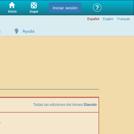
?
Iniciar sesión
Jugar
Inicio
Español
English
Français
s
Ayuda
Todas las ediciones del torneo
Diavolo
0