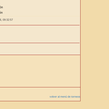
ión
ón
26,
09:32:57
volver al menú de torneos