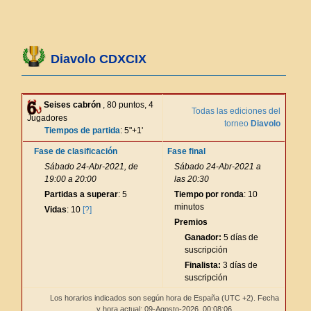
Diavolo CDXCIX
Seises cabrón
, 80 puntos, 4
Todas las ediciones del
Jugadores
torneo
Diavolo
Tiempos de partida
: 5"+1'
Fase de clasificación
Fase final
Sábado 24-Abr-2021, de
Sábado 24-Abr-2021 a
19:00 a 20:00
las 20:30
Partidas a superar
: 5
Tiempo por ronda
: 10
minutos
Vidas
: 10
[?]
Premios
Ganador:
5 días de
suscripción
Finalista:
3 días de
suscripción
Los horarios indicados son según hora de España (UTC +2). Fecha
y hora actual: 09-Agosto-2026,
00:08:06