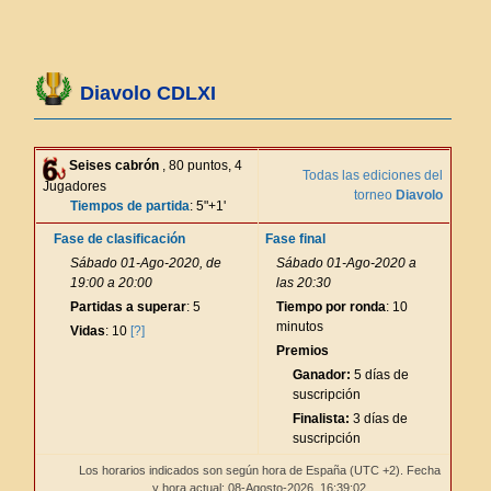
Diavolo CDLXI
Seises cabrón
, 80 puntos, 4
Todas las ediciones del
Jugadores
torneo
Diavolo
Tiempos de partida
: 5"+1'
Fase de clasificación
Fase final
Sábado 01-Ago-2020, de
Sábado 01-Ago-2020 a
19:00 a 20:00
las 20:30
Partidas a superar
: 5
Tiempo por ronda
: 10
minutos
Vidas
: 10
[?]
Premios
Ganador:
5 días de
suscripción
Finalista:
3 días de
suscripción
Los horarios indicados son según hora de España (UTC +2). Fecha
y hora actual: 08-Agosto-2026,
16:39:02