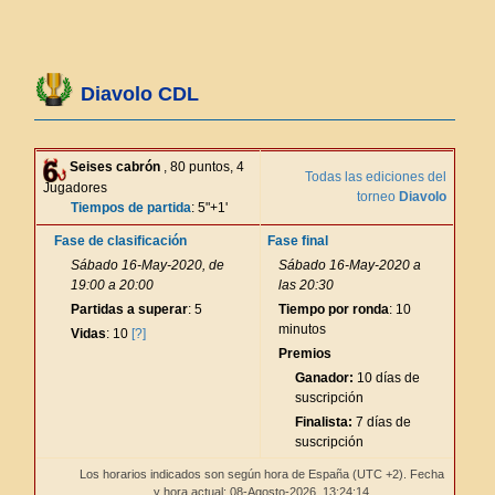
Diavolo CDL
Seises cabrón
, 80 puntos, 4
Todas las ediciones del
Jugadores
torneo
Diavolo
Tiempos de partida
: 5"+1'
Fase de clasificación
Fase final
Sábado 16-May-2020, de
Sábado 16-May-2020 a
19:00 a 20:00
las 20:30
Partidas a superar
: 5
Tiempo por ronda
: 10
minutos
Vidas
: 10
[?]
Premios
Ganador:
10 días de
suscripción
Finalista:
7 días de
suscripción
Los horarios indicados son según hora de España (UTC +2). Fecha
y hora actual: 08-Agosto-2026,
13:24:15