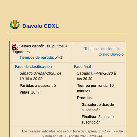
Diavolo CDXL
Seises cabrón
, 80 puntos, 4
Todas las ediciones del
Jugadores
torneo
Diavolo
Tiempos de partida
: 5"+1'
Fase de clasificación
Fase final
Sábado 07-Mar-2020, de
Sábado 07-Mar-2020 a
19:00 a 20:00
las 20:30
Partidas a superar
: 5
Tiempo por ronda
: 10
minutos
Vidas
: 10
[?]
Premios
Ganador:
5 días de
suscripción
Finalista:
3 días de
suscripción
Los horarios indicados son según hora de España (UTC +2). Fecha
y hora actual: 08-Agosto-2026,
12:03:44