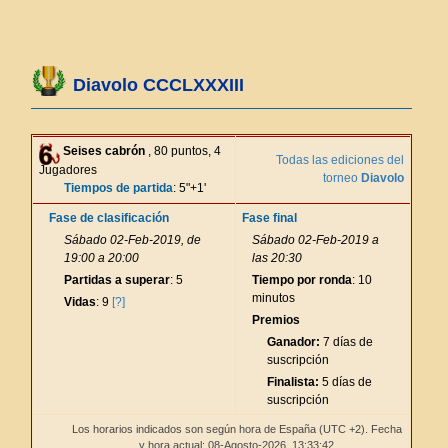
Diavolo CCCLXXXIII
Seises cabrón
, 80 puntos, 4
Todas las ediciones del
Jugadores
torneo
Diavolo
Tiempos de partida
: 5"+1'
Fase de clasificación
Fase final
Sábado 02-Feb-2019, de
Sábado 02-Feb-2019 a
19:00 a 20:00
las 20:30
Partidas a superar
: 5
Tiempo por ronda
: 10
minutos
Vidas
: 9
[?]
Premios
Ganador:
7 días de
suscripción
Finalista:
5 días de
suscripción
Los horarios indicados son según hora de España (UTC +2). Fecha
y hora actual: 08-Agosto-2026,
13:33:42