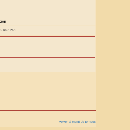
ción
26,
04:31:48
volver al menú de torneos