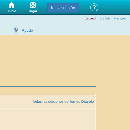
?
Iniciar sesión
Jugar
Inicio
Español
English
Français
s
Ayuda
Todas las ediciones del torneo
Diavolo