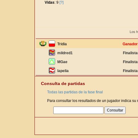
Vidas
: 9
[?]
Los h
Tridia
Ganador
mildred1
Finalista
MGae
Finalista
lapelia
Finalista
Consulta de partidas
Todas las partidas de la fase final
Para consultar los resultados de un jugador indica su