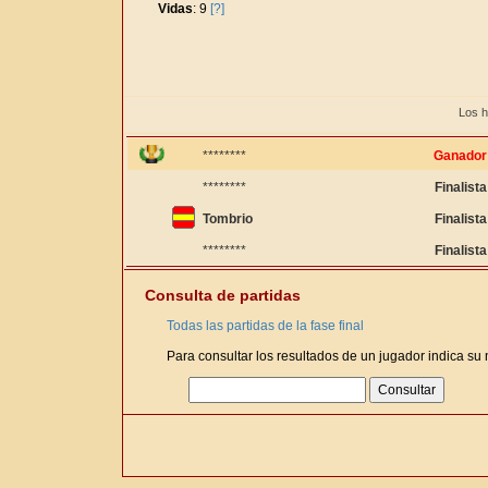
Vidas
: 9
[?]
Los h
********
Ganador
********
Finalista
Tombrio
Finalista
********
Finalista
Consulta de partidas
Todas las partidas de la fase final
Para consultar los resultados de un jugador indica su