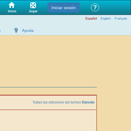
?
Iniciar sesión
Jugar
Inicio
Español
English
Français
s
Ayuda
Todas las ediciones del torneo
Diavolo