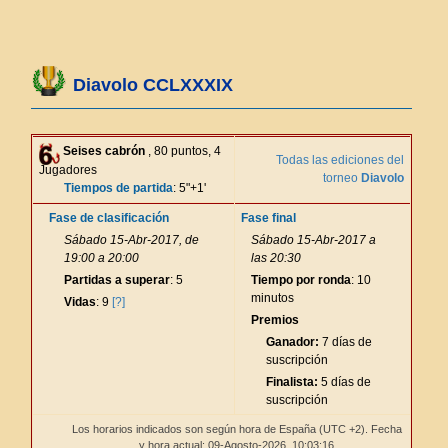
Diavolo CCLXXXIX
Seises cabrón
, 80 puntos, 4
Todas las ediciones del
Jugadores
torneo
Diavolo
Tiempos de partida
: 5"+1'
Fase de clasificación
Fase final
Sábado 15-Abr-2017, de
Sábado 15-Abr-2017 a
19:00 a 20:00
las 20:30
Partidas a superar
: 5
Tiempo por ronda
: 10
minutos
Vidas
: 9
[?]
Premios
Ganador:
7 días de
suscripción
Finalista:
5 días de
suscripción
Los horarios indicados son según hora de España (UTC +2). Fecha
y hora actual: 09-Agosto-2026,
10:03:16