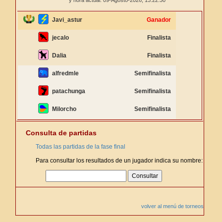
y hora actual: 09-Agosto-2026,
13:22:30
Javi_astur
Ganador
jecalo
Finalista
Dalia
Finalista
alfredmle
Semifinalista
patachunga
Semifinalista
Milorcho
Semifinalista
Consulta de partidas
Todas las partidas de la fase final
Para consultar los resultados de un jugador indica su nombre:
volver al menú de torneos