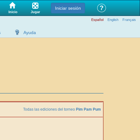
?
Iniciar sesión
Jugar
Inicio
Español
English
Français
s
Ayuda
Todas las ediciones del torneo
Pim Pam Pum