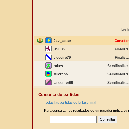
Los h
Javi_astur
Ganador
javi_35
Finalista
vidueiro79
Finalista
rokes
Semifinalista
Milorcho
Semifinalista
jandemor69
Semifinalista
Consulta de partidas
Todas las partidas de la fase final
Para consultar los resultados de un jugador indica su