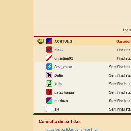
Los h
ACHTUNG
Ganador
nin22
Finalista
christian91_
Finalista
Javi_astur
Semifinalista
Dalia
Semifinalista
xuliu
Semifinalista
patachunga
Semifinalista
mariozn
Semifinalista
sie
Semifinalista
Consulta de partidas
Todas las partidas de la fase final