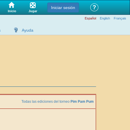
?
Iniciar sesión
Jugar
Inicio
Español
English
Français
s
Ayuda
Todas las ediciones del torneo
Pim Pam Pum