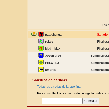
Los h
patachunga
Ganador
rokes
Finalista
Mad__Max
Finalista
Josemar66
Semifinalista
PELOTEO
Semifinalista
amarilla
Semifinalista
Consulta de partidas
Todas las partidas de la fase final
Para consultar los resultados de un jugador indica su