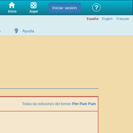
?
Iniciar sesión
Jugar
Inicio
Español
English
Français
s
Ayuda
Todas las ediciones del torneo
Pim Pam Pum