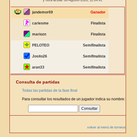
y hora actual: 08-Agosto-2026,
11:04:41
jandemor69
Ganador
cariesme
Finalista
mariozn
Finalista
PELOTEO
Semifinalista
Josito26
Semifinalista
aran33
Semifinalista
Consulta de partidas
Todas las partidas de la fase final
Para consultar los resultados de un jugador indica su nombre:
volver al menú de torneos