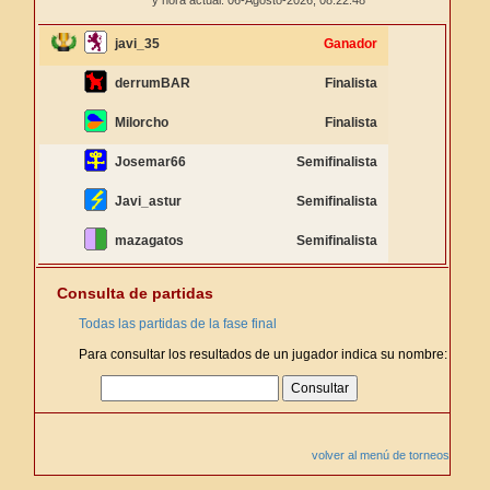
y hora actual: 06-Agosto-2026,
08:22:48
javi_35
Ganador
derrumBAR
Finalista
Milorcho
Finalista
Josemar66
Semifinalista
Javi_astur
Semifinalista
mazagatos
Semifinalista
Consulta de partidas
Todas las partidas de la fase final
Para consultar los resultados de un jugador indica su nombre:
volver al menú de torneos