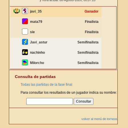
y hora actual: 06-Agosto-2026,
08:07:20
javi_35
Ganador
mata79
Finalista
sie
Finalista
Javi_astur
Semifinalista
nachinho
Semifinalista
Milorcho
Semifinalista
Consulta de partidas
Todas las partidas de la fase final
Para consultar los resultados de un jugador indica su nombre:
volver al menú de torneos