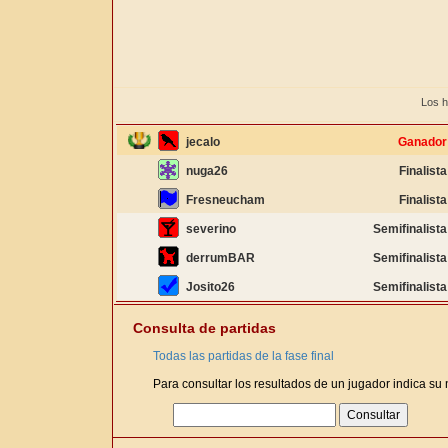
Los h
jecalo
Ganador
nuga26
Finalista
Fresneucham
Finalista
severino
Semifinalista
derrumBAR
Semifinalista
Josito26
Semifinalista
Consulta de partidas
Todas las partidas de la fase final
Para consultar los resultados de un jugador indica su