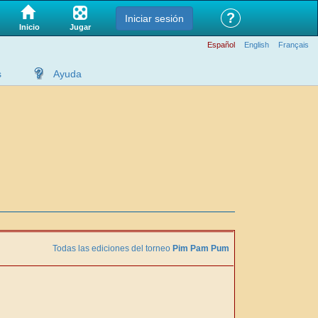
?
Iniciar sesión
Jugar
Inicio
Español
English
Français
s
Ayuda
Todas las ediciones del torneo
Pim Pam Pum