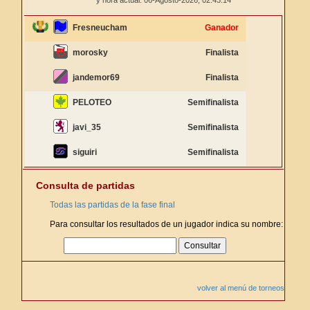
y hora actual: 06-Agosto-2026,
02:43:14
Fresneucham
Ganador
morosky
Finalista
jandemor69
Finalista
PELOTEO
Semifinalista
javi_35
Semifinalista
siguiri
Semifinalista
Consulta de partidas
Todas las partidas de la fase final
Para consultar los resultados de un jugador indica su nombre:
volver al menú de torneos