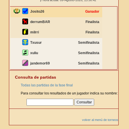
y hora actual: 09-Agosto-2026,
15:58:43
Josito26
Ganador
derrumBAR
Finalista
milrri
Finalista
Txusur
Semifinalista
xuliu
Semifinalista
jandemor69
Semifinalista
Consulta de partidas
Todas las partidas de la fase final
Para consultar los resultados de un jugador indica su nombre:
volver al menú de torneos