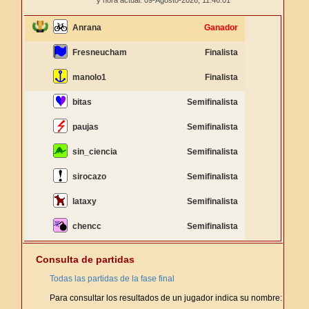
y hora actual: 09-Agosto-2026,
11:46:01
Anrana
Ganador
Fresneucham
Finalista
manolo1
Finalista
bitas
Semifinalista
paujas
Semifinalista
sin_ciencia
Semifinalista
sirocazo
Semifinalista
lataxy
Semifinalista
chencc
Semifinalista
Consulta de partidas
Todas las partidas de la fase final
Para consultar los resultados de un jugador indica su nombre: