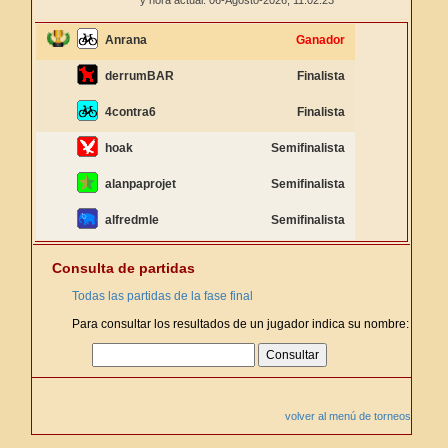
y hora actual: 06-Agosto-2026,
11:02:23
Anrana
Ganador
derrumBAR
Finalista
4contra6
Finalista
hoak
Semifinalista
alanpaprojet
Semifinalista
alfredmle
Semifinalista
Consulta de partidas
Todas las partidas de la fase final
Para consultar los resultados de un jugador indica su nombre:
volver al menú de torneos