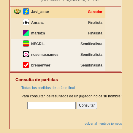
y hora actual: 06-Agosto-2026,
08:17:42
Javi_astur
Ganador
Anrana
Finalista
mariozn
Finalista
NEGRIL
Semifinalista
nosemasnames
Semifinalista
bremenwer
Semifinalista
Consulta de partidas
Todas las partidas de la fase final
Para consultar los resultados de un jugador indica su nombre:
volver al menú de torneos