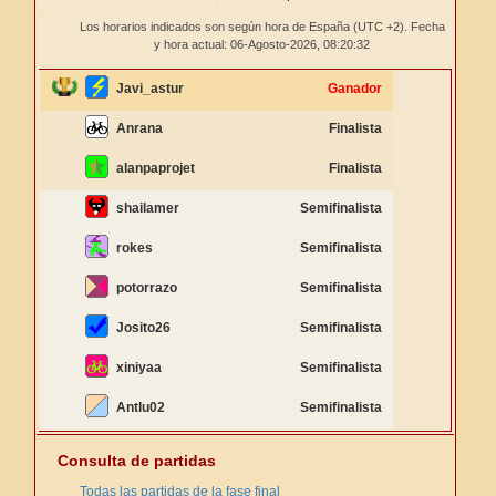
Los horarios indicados son según hora de España (UTC +2). Fecha
y hora actual: 06-Agosto-2026,
08:20:32
Javi_astur
Ganador
Anrana
Finalista
alanpaprojet
Finalista
shailamer
Semifinalista
rokes
Semifinalista
potorrazo
Semifinalista
Josito26
Semifinalista
xiniyaa
Semifinalista
Antlu02
Semifinalista
Consulta de partidas
Todas las partidas de la fase final