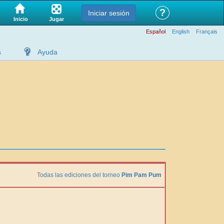
?
Iniciar sesión
Jugar
Inicio
Español
English
Français
s
Ayuda
Todas las ediciones del torneo
Pim Pam Pum