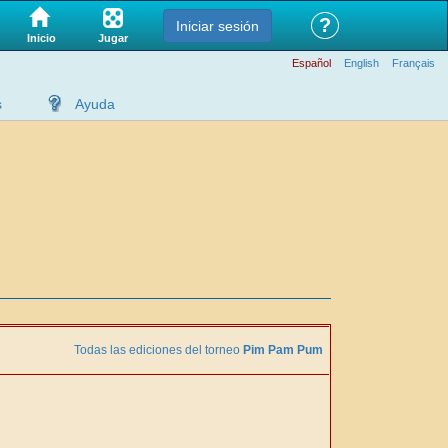
?
Iniciar sesión
Jugar
Inicio
Español
English
Français
s
Ayuda
Todas las ediciones del torneo
Pim Pam Pum