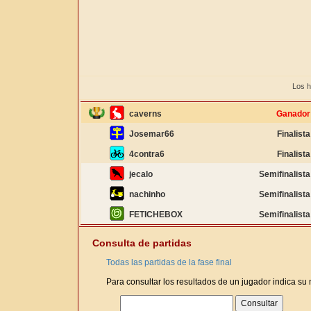
Los h
caverns
Ganador
Josemar66
Finalista
4contra6
Finalista
jecalo
Semifinalista
nachinho
Semifinalista
FETICHEBOX
Semifinalista
Consulta de partidas
Todas las partidas de la fase final
Para consultar los resultados de un jugador indica su