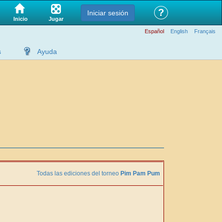
?
Iniciar sesión
Jugar
Inicio
Español
English
Français
s
Ayuda
Todas las ediciones del torneo
Pim Pam Pum