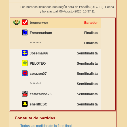
Los horarios indicados son según hora de España (UTC +2). Fecha
y hora actual: 06-Agosto-2026,
16:37:11
bremenwer
Ganador
Fresneucham
Finalista
********
Finalista
Josemar66
Semifinalista
PELOTEO
Semifinalista
corazon07
Semifinalista
********
Semifinalista
catacaldos23
Semifinalista
sheriffESC
Semifinalista
Consulta de partidas
Todas las partidas de la fase final