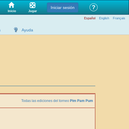
?
Iniciar sesión
Jugar
Inicio
Español
English
Français
s
Ayuda
Todas las ediciones del torneo
Pim Pam Pum