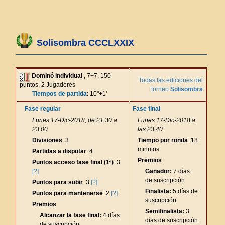
Solisombra CCCLXXIX
Dominó individual
, 7+7, 150
Todas las ediciones del
puntos, 2 Jugadores
torneo
Solisombra
Tiempos de partida
: 10"+1'
Fase regular
Fase final
Lunes 17-Dic-2018, de 21:30 a
Lunes 17-Dic-2018 a
23:00
las 23:40
Divisiones
: 3
Tiempo por ronda
: 18
minutos
Partidas a disputar
: 4
Premios
Puntos acceso fase final (1ª)
: 3
[?]
Ganador:
7 días
de suscripción
Puntos para subir
: 3
[?]
Finalista:
5 días de
Puntos para mantenerse
: 2
[?]
suscripción
Premios
Semifinalista:
3
Alcanzar la fase final:
4 días
días de suscripción
de suscripción