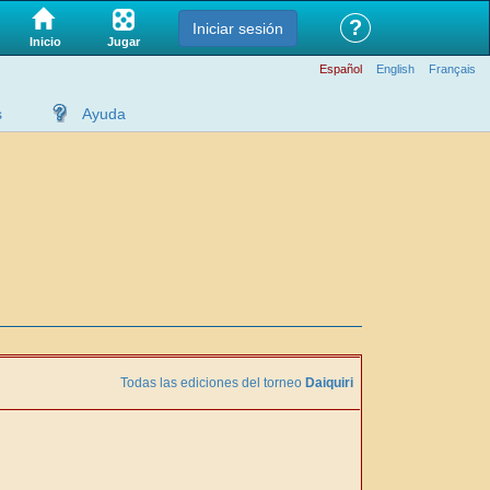
?
Iniciar sesión
Jugar
Inicio
Español
English
Français
s
Ayuda
Todas las ediciones del torneo
Daiquiri