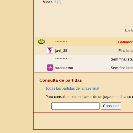
Vidas
: 2
[?]
Los h
********
Ganador
javi_35
Finalista
********
Semifinalista
sadosamo
Semifinalista
Consulta de partidas
Todas las partidas de la fase final
Para consultar los resultados de un jugador indica su