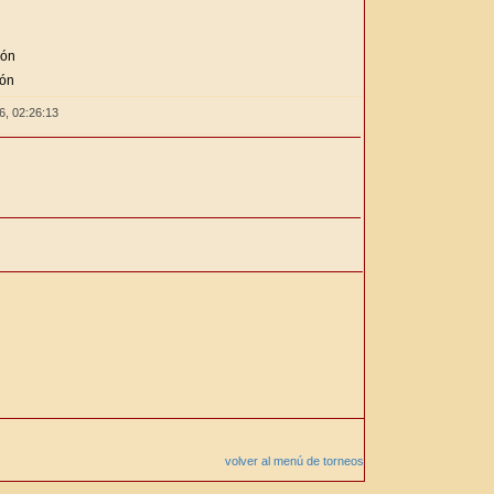
ión
ión
26,
02:26:13
volver al menú de torneos