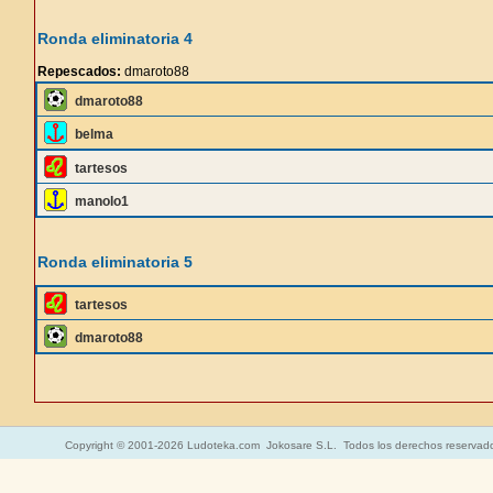
Ronda eliminatoria 4
Repescados:
dmaroto88
dmaroto88
belma
tartesos
manolo1
Ronda eliminatoria 5
tartesos
dmaroto88
Copyright © 2001-2026 Ludoteka.com Jokosare S.L. Todos los derechos reservad