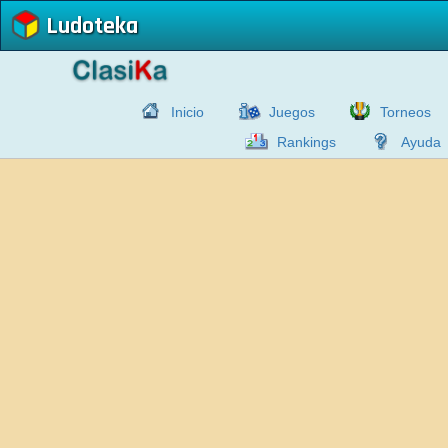
Ludoteka
Inicio
Juegos
Torneos
Rankings
Ayuda