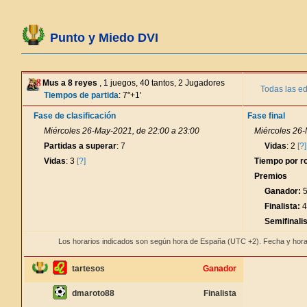
Punto y Miedo DVI
Mus a 8 reyes
, 1 juegos, 40 tantos, 2 Jugadores
Todas las ed
Tiempos de partida
: 7"+1'
Fase de clasificación
Fase final
Miércoles 26-May-2021, de 22:00 a 23:00
Miércoles 26-
Partidas a superar
: 7
Vidas
: 2
[?]
Vidas
: 3
[?]
Tiempo por r
Premios
Ganador:
5
Finalista:
4
Semifinalis
Los horarios indicados son según hora de España (UTC +2). Fecha y hora
tartesos
Ganador
dmaroto88
Finalista