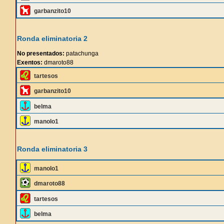
garbanzito10
Ronda eliminatoria 2
No presentados:
patachunga
Exentos:
dmaroto88
tartesos
garbanzito10
belma
manolo1
Ronda eliminatoria 3
manolo1
dmaroto88
tartesos
belma