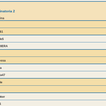
natoria 2
ina
61
lo5
RIERA
essa
a
ta47
le
oker
1