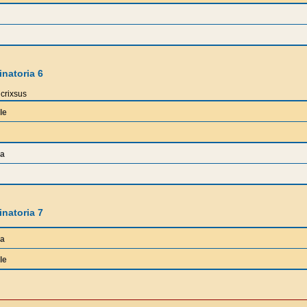
natoria 6
crixsus
le
a
natoria 7
a
le