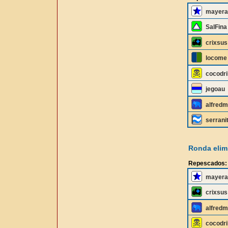
mayera
SalFina
crixsus
locome
cocodri
jegoau
alfredm
serrani
Ronda elimi
Repescados:
mayera
crixsus
alfredm
cocodri