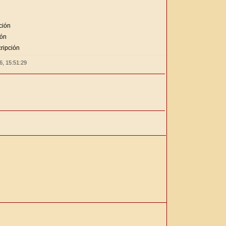
ción
ión
ripción
26,
15:51:30