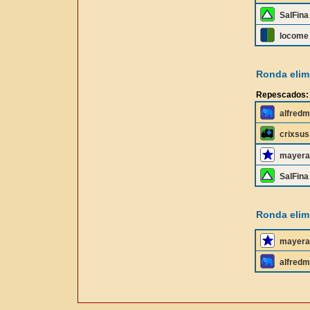
SalFina
locome
Ronda elimi
Repescados:
alfredm
crixsus
mayera
SalFina
Ronda elimi
mayera
alfredm