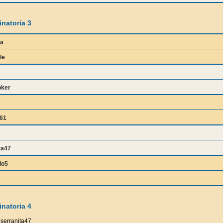
natoria 3
a
le
oker
61
ta47
lo5
natoria 4
serranita47