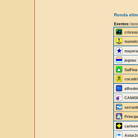
Ronda elimi
Exentos:
loc
crixsus
manolo
mayera
jegoau
SalFina
cocodri
alfredm
CANIG
serrani
Princip
carlsen
AsturJ