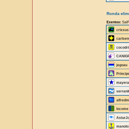
Ronda elimi
Exentos:
SalF
crixsus
carlsen
cocodri
CANIG
jegoau
Princip
mayera
serrani
alfredm
locome
AsturJ
manolo