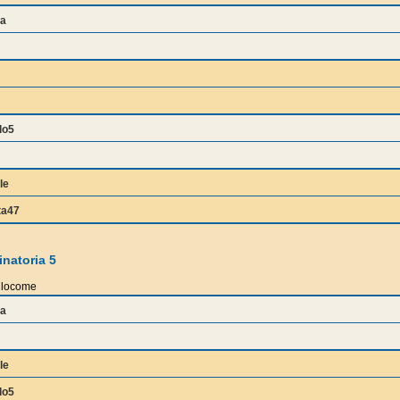
a
lo5
le
ta47
natoria 5
locome
a
le
lo5