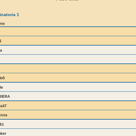
natoria 1
ome
1
a
lo5
le
RIERA
ta47
essa
61
oker