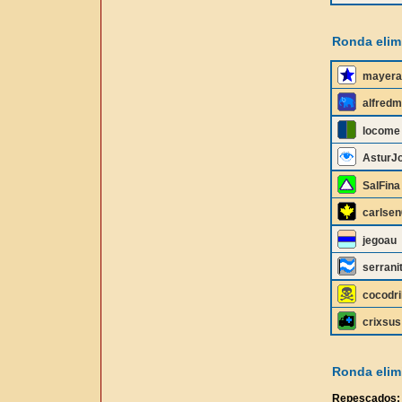
Ronda elimi
mayera
alfredm
locome
AsturJ
SalFina
carlsen
jegoau
serrani
cocodri
crixsus
Ronda elimi
Repescados: