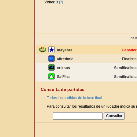
Vidas
: 3
[?]
Los h
mayeraa
Ganador
alfredmle
Finalista
crixsus
Semifinalista
SalFina
Semifinalista
Consulta de partidas
Todas las partidas de la fase final
Para consultar los resultados de un jugador indica su