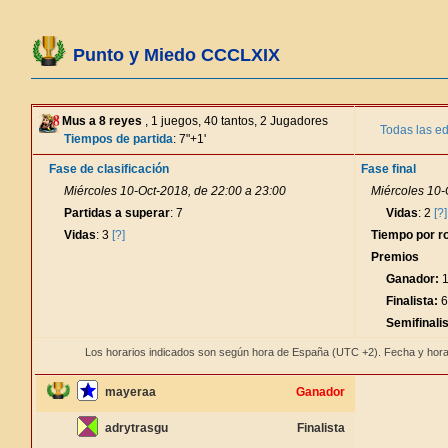
Punto y Miedo CCCLXIX
Mus a 8 reyes
, 1 juegos, 40 tantos, 2 Jugadores
Todas las ed
Tiempos de partida
: 7"+1'
Fase de clasificación
Fase final
Miércoles 10-Oct-2018, de 22:00 a 23:00
Miércoles 10-
Partidas a superar
: 7
Vidas
: 2
[?]
Vidas
: 3
[?]
Tiempo por r
Premios
Ganador:
1
Finalista:
6
Semifinalis
Los horarios indicados son según hora de España (UTC +2). Fecha y hora
mayeraa
Ganador
adrytrasgu
Finalista