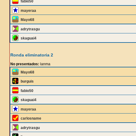
fabio50
mayeraa
Mayo68
adrytrasgu
skaguai4
Ronda eliminatoria 2
No presentados:
lanma
Mayo68
burguis
fabio50
skaguai4
mayeraa
carlosname
adrytrasgu