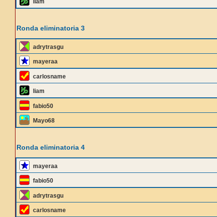
liam
Ronda eliminatoria 3
adrytrasgu
mayeraa
carlosname
liam
fabio50
Mayo68
Ronda eliminatoria 4
mayeraa
fabio50
adrytrasgu
carlosname