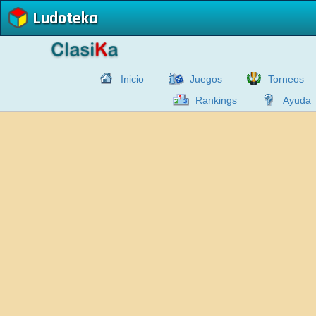
Ludoteka
Inicio
Juegos
Torneos
Rankings
Ayuda