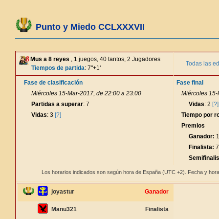
Punto y Miedo CCLXXXVII
Mus a 8 reyes
, 1 juegos, 40 tantos, 2 Jugadores
Todas las ed
Tiempos de partida
: 7"+1'
Fase de clasificación
Fase final
Miércoles 15-Mar-2017, de 22:00 a 23:00
Miércoles 15-
Partidas a superar
: 7
Vidas
: 2
[?]
Vidas
: 3
[?]
Tiempo por r
Premios
Ganador:
1
Finalista:
7
Semifinalis
Los horarios indicados son según hora de España (UTC +2). Fecha y hora
joyastur
Ganador
Manu321
Finalista