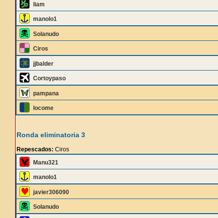
liam
manolo1
Solanudo
Ciros
jjbalder
Cortoypaso
pampana
locome
Ronda eliminatoria 3
Repescados:
Ciros
Manu321
manolo1
javier306090
Solanudo