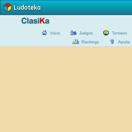
Ludoteka
Inicio
Juegos
Torneos
Rankings
Ayuda