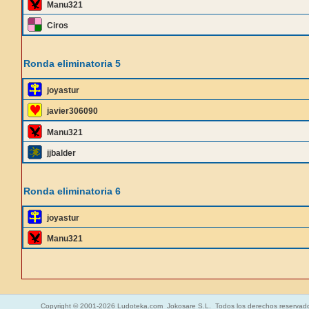
Manu321
Ciros
Ronda eliminatoria 5
joyastur
javier306090
Manu321
jjbalder
Ronda eliminatoria 6
joyastur
Manu321
Copyright © 2001-2026 Ludoteka.com Jokosare S.L. Todos los derechos reservad