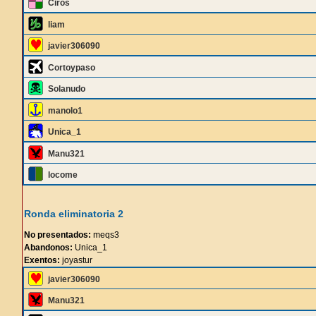
Ciros
liam
javier306090
Cortoypaso
Solanudo
manolo1
Unica_1
Manu321
locome
Ronda eliminatoria 2
No presentados:
meqs3
Abandonos:
Unica_1
Exentos:
joyastur
javier306090
Manu321