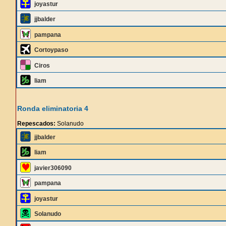
joyastur
jjbalder
pampana
Cortoypaso
Ciros
liam
Ronda eliminatoria 4
Repescados:
Solanudo
jjbalder
liam
javier306090
pampana
joyastur
Solanudo