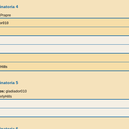
natoria 4
Prapre
or010
Hills
natoria 5
os:
gladiador010
rlyHills
natoria 6