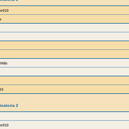
or010
s
Hills
63
natoria 2
or010