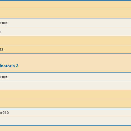
Hills
s
63
natoria 3
Hills
or010