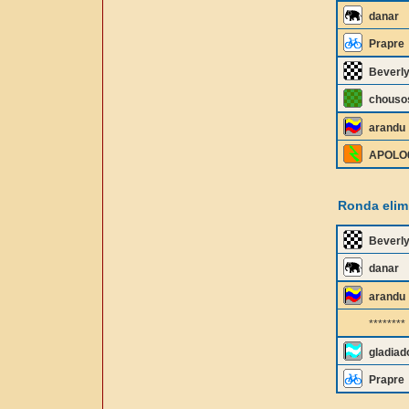
danar
Prapre
Beverly
chouso
arandu
APOLO
Ronda elimi
Beverly
danar
arandu
********
gladiad
Prapre