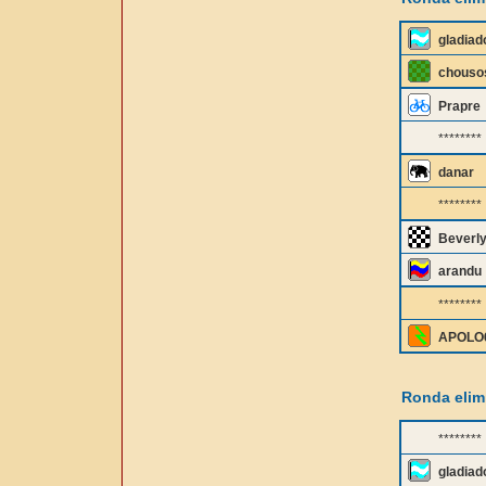
gladiad
chouso
Prapre
********
danar
********
Beverly
arandu
********
APOLO
Ronda elimi
********
gladiad