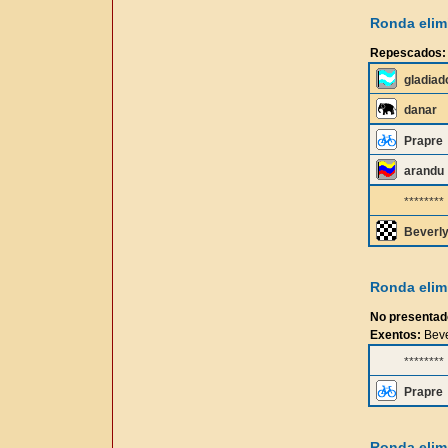
Ronda elimi
Repescados:
gladiad
danar
Prapre
arandu
********
Beverly
Ronda elimi
No presentad
Exentos:
Beve
********
Prapre
Ronda elimi