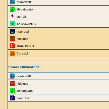
rainbow28
Medaiguato
javi_35
1234567890B
mamutxi
hidalgos
MARLBORO
Ceres13
Ronda eliminatoria 3
rainbow28
hidalgos
Medaiguato
mamutxi