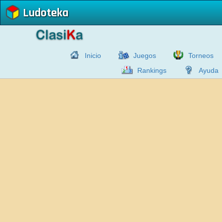
Ludoteka
Inicio
Juegos
Torneos
Rankings
Ayuda