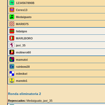
1234567890B
Ceres13
Medaiguato
MARIO75
hidalgos
MARLBORO
javi_35
molinero60
mamutxi
rainbow28
milmikel
manolo1
Ronda eliminatoria 2
Repescados:
Medaiguato, javi_35