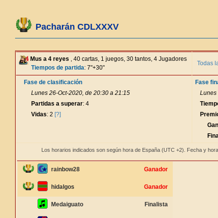
Pacharán CDLXXXV
Mus a 4 reyes
, 40 cartas, 1 juegos, 30 tantos, 4 Jugadores
Todas l
Tiempos de partida
: 7"+30"
Fase de clasificación
Fase fin
Lunes 26-Oct-2020, de 20:30 a 21:15
Lunes 
Partidas a superar
: 4
Tiemp
Vidas
: 2
[?]
Premi
Gan
Fina
Los horarios indicados son según hora de España (UTC +2). Fecha y hora
rainbow28
Ganador
hidalgos
Ganador
Medaiguato
Finalista