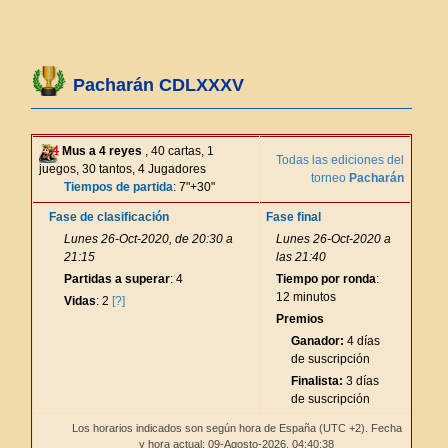
Pacharán CDLXXXV
Mus a 4 reyes
, 40 cartas, 1
Todas las ediciones del
juegos, 30 tantos, 4 Jugadores
torneo
Pacharán
Tiempos de partida
: 7"+30"
Fase de clasificación
Fase final
Lunes 26-Oct-2020, de 20:30 a
Lunes 26-Oct-2020 a
21:15
las 21:40
Partidas a superar
: 4
Tiempo por ronda
:
12 minutos
Vidas
: 2
[?]
Premios
Ganador:
4 días
de suscripción
Finalista:
3 días
de suscripción
Los horarios indicados son según hora de España (UTC +2). Fecha
y hora actual: 09-Agosto-2026,
04:40:38