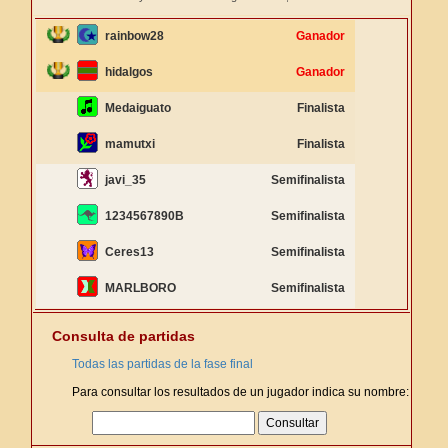
rainbow28
Ganador
hidalgos
Ganador
Medaiguato
Finalista
mamutxi
Finalista
javi_35
Semifinalista
1234567890B
Semifinalista
Ceres13
Semifinalista
MARLBORO
Semifinalista
Consulta de partidas
Todas las partidas de la fase final
Para consultar los resultados de un jugador indica su nombre: