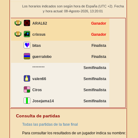
Los horarios indicados son según hora de España (UTC +2). Fecha
y hora actual: 08-Agosto-2026,
13:20:01
ARAL62
Ganador
crixsus
Ganador
bitas
Finalista
guerralobo
Finalista
********
Semifinalista
valen66
Semifinalista
Ciros
Semifinalista
Josejama14
Semifinalista
Consulta de partidas
Todas las partidas de la fase final
Para consultar los resultados de un jugador indica su nombre: