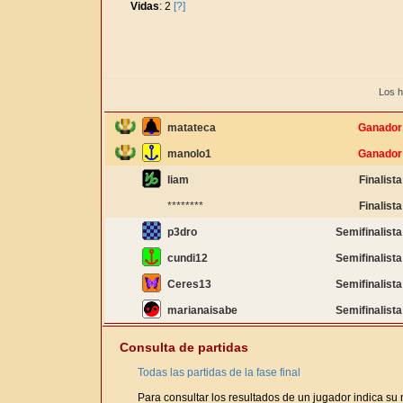
Vidas
: 2
[?]
Los h
matateca
Ganador
manolo1
Ganador
liam
Finalista
********
Finalista
p3dro
Semifinalista
cundi12
Semifinalista
Ceres13
Semifinalista
marianaisabe
Semifinalista
Consulta de partidas
Todas las partidas de la fase final
Para consultar los resultados de un jugador indica su