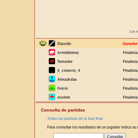
Los h
Diavolic
Ganador
Arnoldelmej
Finalista
Temedor
Finalista
4_conecto_4
Finalista
Almadraba
Finalista
Feicio
Finalista
ocelote
Finalista
Consulta de partidas
Todas las partidas de la fase final
Para consultar los resultados de un jugador indica su