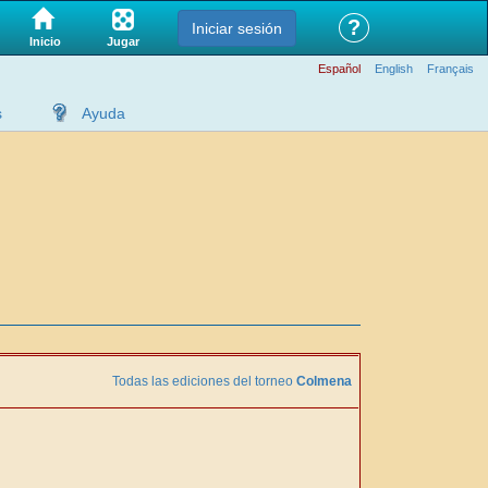
?
Iniciar sesión
Jugar
Inicio
Español
English
Français
s
Ayuda
Todas las ediciones del torneo
Colmena