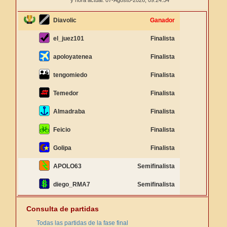
y hora actual: 07-Agosto-2026,
09:24:54
Diavolic
Ganador
el_juez101
Finalista
apoloyatenea
Finalista
tengomiedo
Finalista
Temedor
Finalista
Almadraba
Finalista
Feicio
Finalista
Golipa
Finalista
APOLO63
Semifinalista
diego_RMA7
Semifinalista
Consulta de partidas
Todas las partidas de la fase final