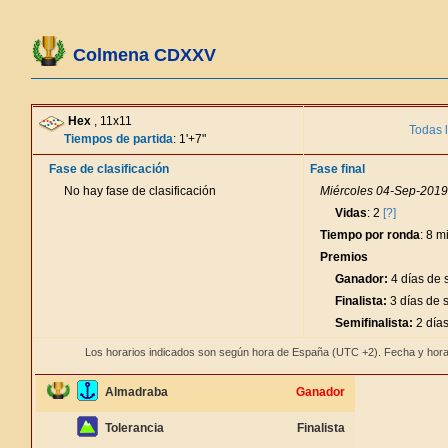
Colmena CDXXV
Hex
, 11x11
Todas 
Tiempos de partida
: 1'+7"
Fase de clasificación
Fase final
No hay fase de clasificación
Miércoles 04-Sep-2019 
Vidas
: 2
[?]
Tiempo por ronda
: 8 m
Premios
Ganador:
4 días de 
Finalista:
3 días de 
Semifinalista:
2 días
Los horarios indicados son según hora de España (UTC +2). Fecha y hora
Almadraba
Ganador
Tolerancia
Finalista