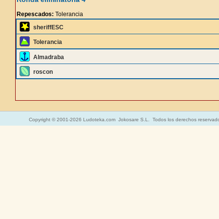
Repescados:
Tolerancia
sheriffESC
Tolerancia
Almadraba
roscon
Copyright © 2001-2026 Ludoteka.com Jokosare S.L. Todos los derechos reservad