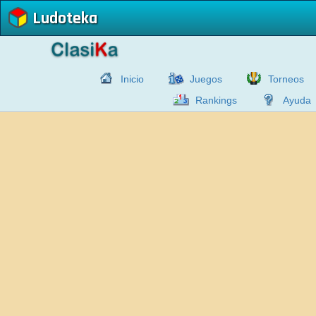
Ludoteka
Inicio
Juegos
Torneos
Rankings
Ayuda