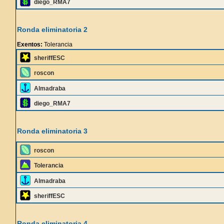
diego_RMA7
Ronda eliminatoria 2
Exentos:
Tolerancia
sheriffESC
roscon
Almadraba
diego_RMA7
Ronda eliminatoria 3
roscon
Tolerancia
Almadraba
sheriffESC
Ronda eliminatoria 4